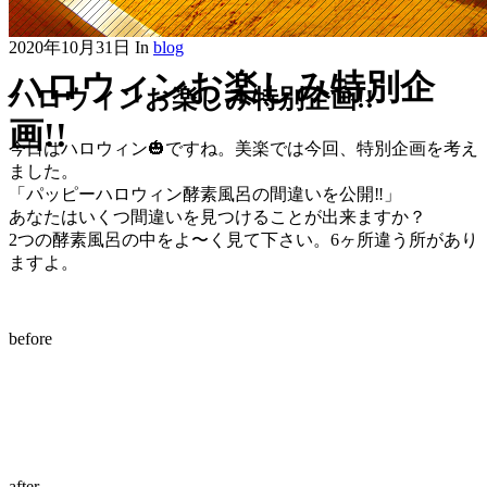
2020年10月31日
In
blog
ハロウィンお楽しみ特別企
ハロウィンお楽しみ特別企画!!
画!!
今日はハロウィン🎃ですね。美楽では今回、特別企画を考え
ました。
「パッピーハロウィン酵素風呂の間違いを公開‼️」
あなたはいくつ間違いを見つけることが出来ますか？
2つの酵素風呂の中をよ〜く見て下さい。6ヶ所違う所があり
ますよ。
before
after