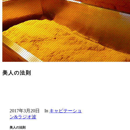
美人の法則
2017年3月20日
In
キャビテーショ
ン&ラジオ波
美人の法則