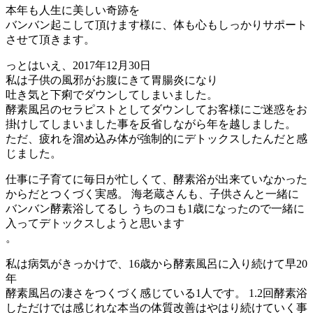
本年も人生に美しい奇跡を
バンバン起こして頂けます様に、体も心もしっかりサポート
させて頂きます。
っとはいえ、2017年12月30日
私は子供の風邪がお腹にきて胃腸炎になり
吐き気と下痢でダウンしてしまいました。
酵素風呂のセラピストとしてダウンしてお客様にご迷惑をお
掛けしてしまいました事を反省しながら年を越しました。
ただ、疲れを溜め込み体が強制的にデトックスしたんだと感
じました。
仕事に子育てに毎日が忙しくて、酵素浴が出来ていなかった
からだとつくづく実感。 海老蔵さんも、子供さんと一緒に
バンバン酵素浴してるし うちのコも1歳になったので一緒に
入ってデトックスしようと思います
。
私は病気がきっかけで、16歳から酵素風呂に入り続けて早20
年
酵素風呂の凄さをつくづく感じている1人です。 1.2回酵素浴
しただけでは感じれな本当の体質改善はやはり続けていく事