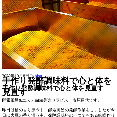
2022年10月8日
In
blog
手作り発酵調味料で心と体を
手作り発酵調味料で心と体を見直す
見直す
酵素風呂&エステsalon美楽セラピスト市原昌代です。
昨日は檜の香り漂う中、酵素風呂の発酵作業をしましたが今
日は大豆の香り漂う中、発酵調味料の一つでもある味噌作り